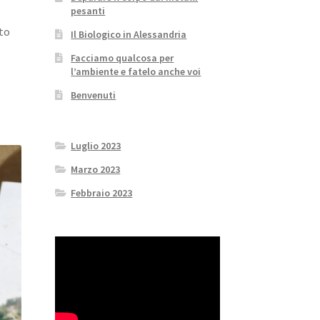
pesanti
tto
Il Biologico in Alessandria
Facciamo qualcosa per
l’ambiente e fatelo anche voi
o
Benvenuti
Luglio 2023
Marzo 2023
Febbraio 2023