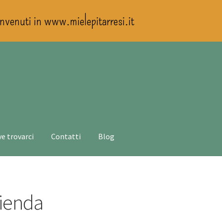
nvenuti in www.mielepitarresi.it
e trovarci
Contatti
Blog
zienda