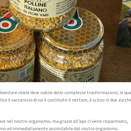
r diventare miele deve subire delle complesse trasformazioni, le qua
ca il saccarosio di cui è costituito il nettare, è scisso in due zucch
are nel nostro organismo, ma grazie all’ape ci viene risparmiato,
ssimo ed immediatamente assimilabile dal nostro organismo.