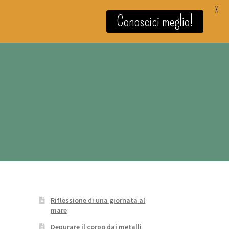
X
Conoscici meglio!
Riflessione di una giornata al
mare
Depurare il corpo dai metalli