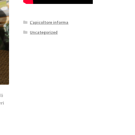
L'apicoltore informa
Uncategorized
li
eri